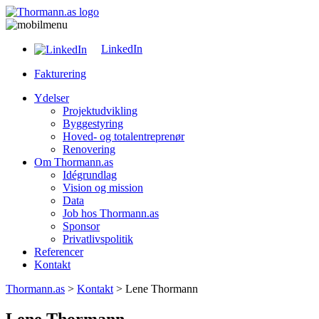
LinkedIn
Fakturering
Ydelser
Projektudvikling
Byggestyring
Hoved- og totalentreprenør
Renovering
Om Thormann.as
Idégrundlag
Vision og mission
Data
Job hos Thormann.as
Sponsor
Privatlivspolitik
Referencer
Kontakt
Thormann.as
>
Kontakt
>
Lene Thormann