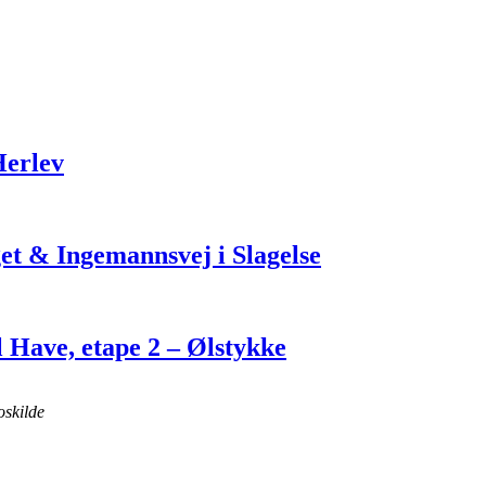
Herlev
et & Ingemannsvej i Slagelse
l Have, etape 2 – Ølstykke
skilde