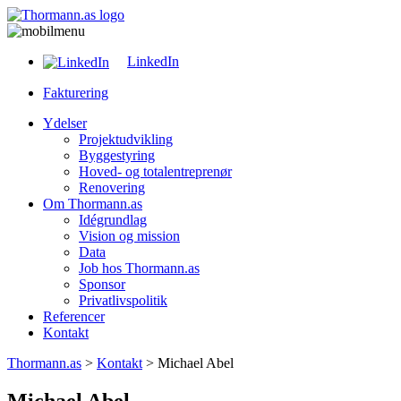
LinkedIn
Fakturering
Ydelser
Projektudvikling
Byggestyring
Hoved- og totalentreprenør
Renovering
Om Thormann.as
Idégrundlag
Vision og mission
Data
Job hos Thormann.as
Sponsor
Privatlivspolitik
Referencer
Kontakt
Thormann.as
>
Kontakt
>
Michael Abel