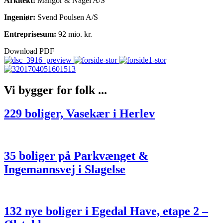
Arkitekt:
Mangor & Nagel A/S
Ingeniør:
Svend Poulsen A/S
Entreprisesum:
92 mio. kr.
Download PDF
Vi bygger for folk
...
229 boliger, Vasekær i Herlev
35 boliger på Parkvænget &
Ingemannsvej i Slagelse
132 nye boliger i Egedal Have, etape 2 –