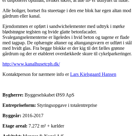
er disponeret optimalt, hvilket sikrer, at alle m² er udnyttet til fulde.
Alle boliger, bortset fra stueetage i den ene blok har egen altan mod
gårdrum eller kanal.
Ejendommen er opført i sandwichelementer med udtryk i mørke
blødstrøgne teglsten og hvide glatte betonfacader.
Svalegangselementerne er ligeledes i hvid beton og tagene er flade
med tagpap. De ophængte altaner og altangangsværn er udført i stål
med hvidt glas. Fra begge blokke er der kig til det fælles grønne
gårdrum og der er etableret overdækkede skure til cykelparkeringer.
http://www.kanalhusetcph.dk/
Kontaktperson for nærmere info er
Lars Kielsgaard Hansen
Bygherre:
Byggeselskabet ØS9 ApS
Entrepriseform:
Styringsopgave i totalentreprise
Byggeår:
2016-2017
Etage areal:
7.272 m² + kælder