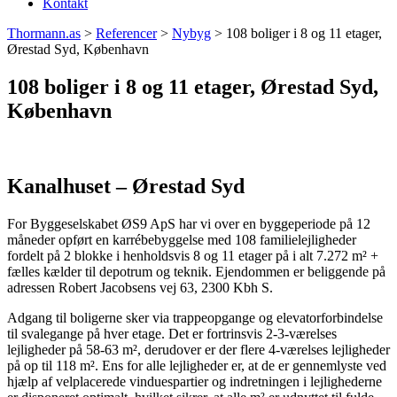
Kontakt
Thormann.as
>
Referencer
>
Nybyg
>
108 boliger i 8 og 11 etager,
Ørestad Syd, København
108 boliger i 8 og 11 etager, Ørestad Syd,
København
Kanalhuset – Ørestad Syd
For Byggeselskabet ØS9 ApS har vi over en byggeperiode på 12
måneder opført en karrébebyggelse med 108 familielejligheder
fordelt på 2 blokke i henholdsvis 8 og 11 etager på i alt 7.272 m² +
fælles kælder til depotrum og teknik. Ejendommen er beliggende på
adressen Robert Jacobsens vej 63, 2300 Kbh S.
Adgang til boligerne sker via trappeopgange og elevatorforbindelse
til svalegange på hver etage. Det er fortrinsvis 2-3-værelses
lejligheder på 58-63 m², derudover er der flere 4-værelses lejligheder
på op til 118 m². Ens for alle lejligheder er, at de er gennemlyste ved
hjælp af velplacerede vinduespartier og indretningen i lejlighederne