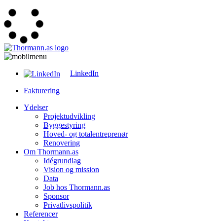
LinkedIn
Fakturering
Ydelser
Projektudvikling
Byggestyring
Hoved- og totalentreprenør
Renovering
Om Thormann.as
Idégrundlag
Vision og mission
Data
Job hos Thormann.as
Sponsor
Privatlivspolitik
Referencer