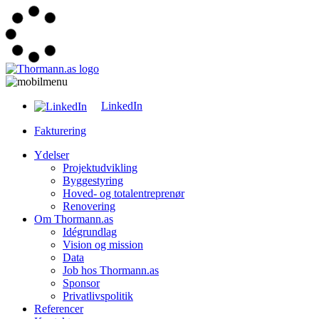
LinkedIn
Fakturering
Ydelser
Projektudvikling
Byggestyring
Hoved- og totalentreprenør
Renovering
Om Thormann.as
Idégrundlag
Vision og mission
Data
Job hos Thormann.as
Sponsor
Privatlivspolitik
Referencer