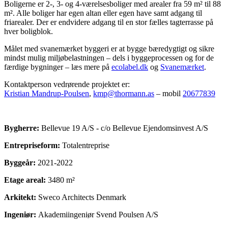
Boligerne er 2-, 3- og 4-værelsesboliger med arealer fra 59 m² til 88
m². Alle boliger har egen altan eller egen have samt adgang til
friarealer. Der er endvidere adgang til en stor fælles tagterrasse på
hver boligblok.
Målet med svanemærket byggeri er at bygge bæredygtigt og sikre
mindst mulig miljøbelastningen – dels i byggeprocessen og for de
færdige bygninger – læs mere på
ecolabel.dk
og
Svanemærket
.
Kontaktperson vedrørende projektet er:
Kristian Mandrup-Poulsen
,
kmp@thormann.as
– mobil
20677839
Bygherre:
Bellevue 19 A/S - c/o Bellevue Ejendomsinvest A/S
Entrepriseform:
Totalentreprise
Byggeår:
2021-2022
Etage areal:
3480 m²
Arkitekt:
Sweco Architects Denmark
Ingeniør:
Akademiingeniør Svend Poulsen A/S